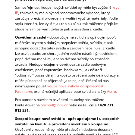
J
Samozřejmostí koupelnových svítidel by mělo být zvýšené
krytí
E
IP
, zároveň by mělo být od renomovaného výrobce, který
M
zaručuje precizní provedení a kvalitní využité materiály. Podle
E
stylu interiéru lze využít jak teplou bílou, tak můžeme přejít ke
studenějším barvám, zvláště pak u osvětlení zrcadla.
Osvětlení zrcadel
- doporučujeme svítidla s opálovým popř.
mléčným krytem s dobrým rozptylem světla, svítidlo je pak
schopno dodat dostatek světla a zároveň neoslňuje. Zrcadlo
lze osvítit buďto ze shora jedním vetším nástěnným svítidlem,
popř. dvěma menšími, anebo dvěma svítidly po stranách
zrcadla. Nedoporučujeme osvětlovat zrcadlo bodovým
osvětlením, popř zápustnými bodovkami, jak někteří
"odborníci" občas dělají, takovéto osvětlení poté dělá odrazy a
může působit až nepříjemně. Jako nejlepší řešení od nás
navrhujeme použít
koupelnová svítidla od společnosti
Paulmann
, pro náročnější aplikace poté svítidla značky
Astro.
Pro pomoc s návrhem osvětlení koupelny nás můžete
kontaktovat na
obchod@inov.cz
nebo na tel. čísle
+420 731
913 531.
Stropní koupelnové svítidlo - opět apelujeme i u stropních
svítidel na kvalitu a provedení osvětlení v koupelně.
Osvětlení v koupelně by mělo především dodávat dostatek
světla, využít se dá jedno centrální svítidlo popř. zápustné LED