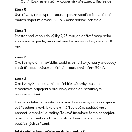
Obr.1 Rozkreslení zón v koupelně - převzato z Revize.de
A
Zóna 0
J
Uvnitř vany nebo sprch. koutu = pouze spotřebiče napájené
malým napětím obvodu SELV. Žádné spínací přístroje.
Í
T
Zóna 1
?
Prostor nad vanou do výšky 2,25 m = jen ohřívač vody nebo
sprchové čerpadlo, musí mít předřazen proudový chránič 30
mA.
Zóna 2
Okolí vany 0,6 m = svítidla, topidla, ventilátory, nutný proudový
chránič, pouze zásuvka jištěná proud. chráničem 30mA.
HLEDAT
Zóna 3
Okolí vany 3 m = ostatní spotřebiče, zásuvky musí mít
třívodičové připojení a proudový chránič s rozdílovým
D
proudem 30mA
O
Elektroinstalaci a montáž zařízení do koupelny doporučujeme
P
svěřit odborníkovi. Jako elektrikáři se občas setkáváme s
O
pomocí kamarádů a rodiny. Takové instalace často neprojdou
R
revizí, popř. mohou ohrozit lidské zdraví a bezpečnost
U
používaných zařízení.
Č
U
Jaké světlo doporučujeme do koupelny?