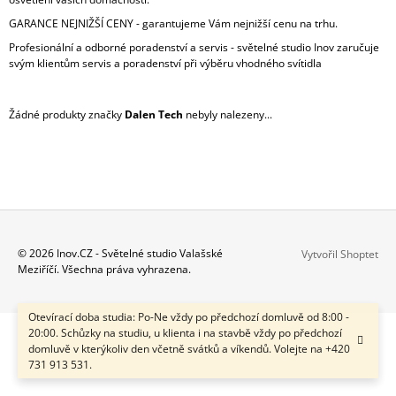
A
GARANCE NEJNIŽŠÍ CENY - garantujeme Vám nejnižší cenu na trhu.
J
Profesionální a odborné poradenství a servis - světelné studio Inov zaručuje
Í
svým klientům servis a poradenství při výběru vhodného svítidla
T
?
Žádné produkty značky
Dalen Tech
nebyly nalezeny...
HLEDAT
Z
© 2026 Inov.CZ - Světelné studio Valašské
Vytvořil Shoptet
Meziříčí. Všechna práva vyhrazena.
Á
D
O
P
P
Otevírací doba studia: Po-Ne vždy po předchozí domluvě od 8:00 -
A
O
20:00. Schůzky na studiu, u klienta i na stavbě vždy po předchozí
T
R
domluvě v kterýkoliv den včetně svátků a víkendů. Volejte na +420
U
Í
731 913 531.
Č
U