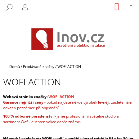
K
Přejít
NÁKUP
M
HLEDAT
na
KOŠÍK
O
PŘIHLÁŠENÍ
ZPĚT
ZPĚT
obsah
Š
Í
C
K
O
P
O
T
Domů
/
Prodávané značky
/
WOFI ACTION
Ř
WOFI ACTION
E
B
U
Webová stránka značky:
WOFI ACTION
Garance nejnižší ceny
- pokud najdete někde výrobek levněji, zašlete nám
J
odkaz v poznámce při objednání.
E
100 % odborné poradenství
- jsme profesionální světelné studio a
T
sortiment Wofi Leuchten velice dobře známe.
E
N
Německá společnost WOFI vyvíjí a vyrábí vlastní svítidla již přes 50 let.