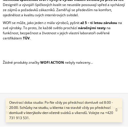
Designéři a vývojáři špičkových kvalit se neustále posouvají vpřed a vycházejí
A
ze zájmů a požadavků zákazníků. Zaměřují se především na komfort,
J
ojedinělost a kvalitu svých interiérových svítidel.
Í
WOFI se může, jako jeden z mála výrobců, pyšnit
až 5 – ti letou zárukou
na
T
své výrobky. To proto, že každé světlo prochází
náročnými testy
na
funkčnost, bezpečnost a životnost v jejich vlastní laboratoři ověřené
?
certifikátem
TÜV
.
Žádné produkty značky
WOFI ACTION
nebyly nalezeny...
HLEDAT
D
O
P
Otevírací doba studia: Po-Ne vždy po předchozí domluvě od 8:00 -
O
Z
© 2026 Inov.CZ - Světelné studio Valašské
20:00. Schůzky na studiu, u klienta i na stavbě vždy po předchozí
Vytvořil Shoptet
R
Meziříčí. Všechna práva vyhrazena.
domluvě v kterýkoliv den včetně svátků a víkendů. Volejte na +420
Á
U
731 913 531.
P
Č
U