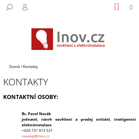
K
Přejít
NÁKUP
M
HLEDAT
na
KOŠÍK
O
PŘIHLÁŠENÍ
ZPĚT
ZPĚT
obsah
Š
Í
C
K
O
P
O
T
Domů
/
Kontakty
Ř
KONTAKTY
E
B
KONTAKTNÍ OSOBY:
U
J
E
Bc. Pa
vel Novák
jednatel, návrh osvětlení a prodej svítidel, inteligentní
T
elektroinstalace
E
+420 731 913 531
novakp@inov.cz
N