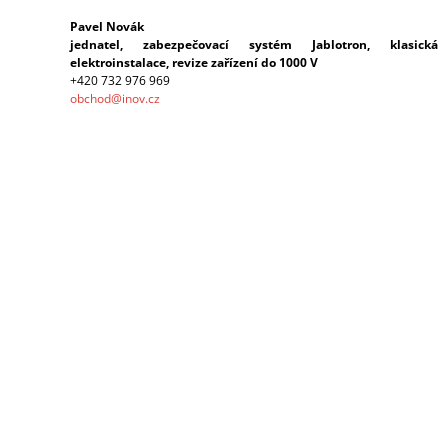
A
Pavel Novák
J
jednatel, zabezpečovací systém Jablotron, klasická
elektroinstalace, revize zařízení do 1000 V
Í
+420 732 976 969
T
obchod@inov.cz
?
HLEDAT
D
O
P
O
R
U
Č
U