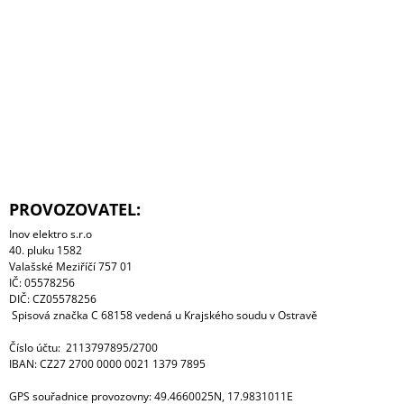
J
E
M
E
PROVOZOVATEL:
Inov elektro s.r.o
40. pluku 1582
Valašské Meziříčí 757 01
IČ: 05578256
DIČ: CZ05578256
Spisová značka C 68158 vedená u Krajského soudu v Ostravě
Číslo účtu: 2113797895/2700
IBAN: CZ27 2700 0000 0021 1379 7895
GPS souřadnice provozovny: 49.4660025N, 17.9831011E