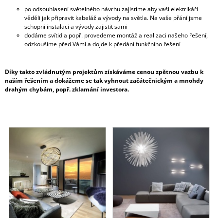
J
po odsouhlasení světelného návrhu zajistíme aby vaši elektrikáři
T
E
věděli jak připravit kabeláž a vývody na světla. Na vaše přání jsme
M
schopni instalaci a vývody zajistit sami
E
E
dodáme svítidla popř. provedeme montáž a realizaci našeho řešení,
odzkoušíme před Vámi a dojde k předání funkčního řešení
L
I
Díky takto zvládnutým projektům získáváme cenou zpětnou vazbu k
naším řešením a dokážeme se tak vyhnout začátečnickým a mnohdy
G
drahým chybám, popř. zklamání investora.
E
N
T
N
Í
E