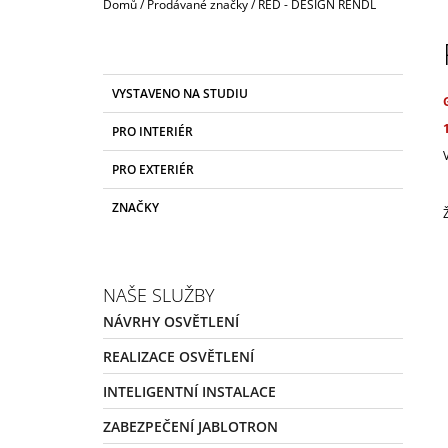
Domů
/
Prodávané značky
/
RED - DESIGN RENDL
P
O
S
K
Přeskočit
VYSTAVENO NA STUDIU
T
A
kategorie
T
R
PRO INTERIÉR
E
A
G
PRO EXTERIÉR
N
O
R
N
ZNAČKY
I
Í
E
P
A
NAŠE SLUŽBY
N
NÁVRHY OSVĚTLENÍ
E
L
REALIZACE OSVĚTLENÍ
INTELIGENTNÍ INSTALACE
ZABEZPEČENÍ JABLOTRON