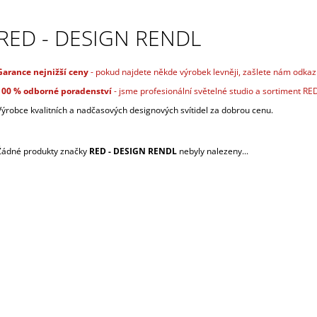
RED - DESIGN RENDL
Garance nejnižší ceny
- pokud najdete někde výrobek levněji, zašlete nám odkaz
100 % odborné poradenství
- jsme profesionální světelné studio a sortiment 
Výrobce kvalitních a nadčasových designových svítidel za dobrou cenu.
Žádné produkty značky
RED - DESIGN RENDL
nebyly nalezeny...