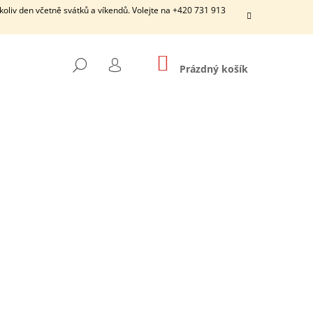
ýkoliv den včetně svátků a víkendů. Volejte na +420 731 913
NÁKUPNÍ
HLEDAT
KOŠÍK
Prázdný košík
PŘIHLÁŠENÍ