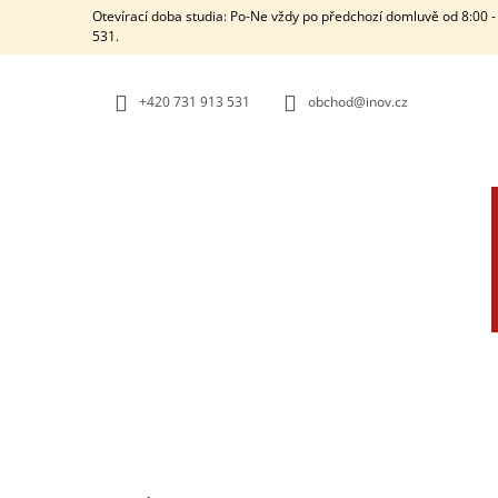
K
Přejít
Otevírací doba studia: Po-Ne vždy po předchozí domluvě od 8:00 - 
na
O
531.
ZPĚT
ZPĚT
obsah
DO
DO
Š
OBCHODU
OBCHODU
Í
+420 731 913 531
obchod@inov.cz
K