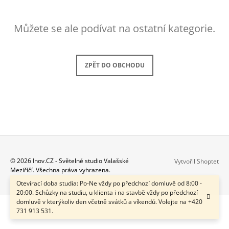
A
J
Můžete se ale podívat na ostatní kategorie.
Í
T
?
ZPĚT DO OBCHODU
HLEDAT
Z
D
© 2026 Inov.CZ - Světelné studio Valašské
Vytvořil Shoptet
O
Meziříčí. Všechna práva vyhrazena.
Á
P
Otevírací doba studia: Po-Ne vždy po předchozí domluvě od 8:00 -
P
O
20:00. Schůzky na studiu, u klienta i na stavbě vždy po předchozí
R
A
domluvě v kterýkoliv den včetně svátků a víkendů. Volejte na +420
U
731 913 531.
T
Č
Í
U