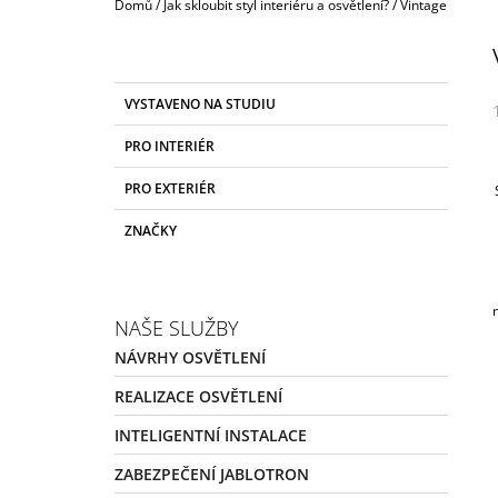
Domů
/
Jak skloubit styl interiéru a osvětlení?
/
Vintage
P
O
S
K
Přeskočit
VYSTAVENO NA STUDIU
T
A
kategorie
T
R
PRO INTERIÉR
E
A
G
PRO EXTERIÉR
N
O
R
N
ZNAČKY
I
Í
E
P
A
NAŠE SLUŽBY
N
NÁVRHY OSVĚTLENÍ
E
L
REALIZACE OSVĚTLENÍ
INTELIGENTNÍ INSTALACE
ZABEZPEČENÍ JABLOTRON