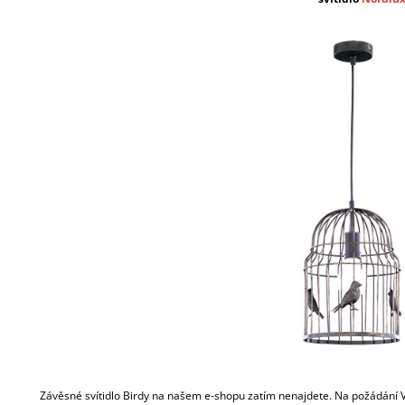
Závěsné svítidlo Birdy na našem e-shopu zatím nenajdete. Na požádání Vám