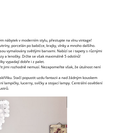
ým nábytek v moderním stylu, přestupte na vlnu vintage!
vitríny, porcelán po babičce, krajky, vlnky a mnoho dalšího.
jsou vymalovány světlými barvami. Nabízí se i tapety s různými
zy a lenošky. Držte se však maximálně 5 odstínů!
ky vypadají dobře i z palet.
třit jimi rozhodně nemusí. Nezapomeňte však, že útulnost není
skříňku. Stačí popustit uzdu fantazii a nad žádným kouskem
í lampičky, lucerny, svíčky a stojací lampy. Centrální osvětlení
lustrů.