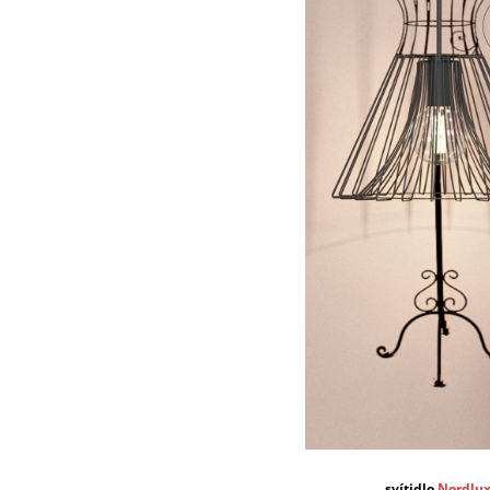
svítidlo
Nordlu