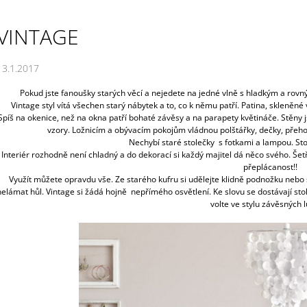
VINTAGE
13.1.2017
Pokud jste fanoušky starých věcí a nejedete na jedné vlně s hladkým a rovn
Vintage styl vítá všechen starý nábytek a to, co k němu patří. Patina, skleněné 
Spíš na okenice, než na okna patří bohaté závěsy a na parapety květináče. Stěny 
vzory. Ložnicím a obývacím pokojům vládnou polštářky, dečky, přeho
Nechybí staré stolečky s fotkami a lampou. Stol
Interiér rozhodně není chladný a do dekorací si každý majitel dá něco svého. Še
přeplácanost!!
Využít můžete opravdu vše. Ze starého kufru si udělejte klidně podnožku nebo 
nelámat hůl. Vintage si žádá hojně nepřímého osvětlení. Ke slovu se dostávají stoln
volte ve stylu závěsných 