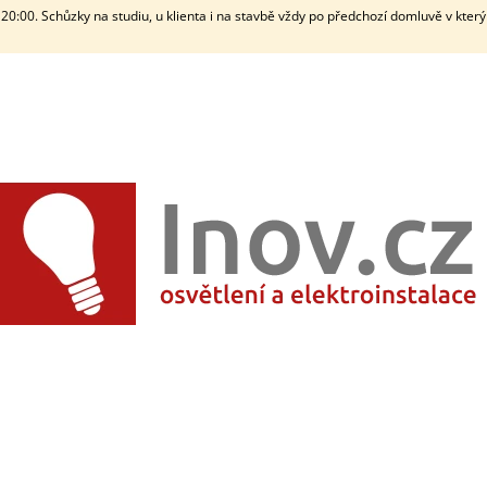
20:00. Schůzky na studiu, u klienta i na stavbě vždy po předchozí domluvě v kter
CO POTŘEBUJETE NAJÍT?
HLEDAT
DOPORUČUJEME