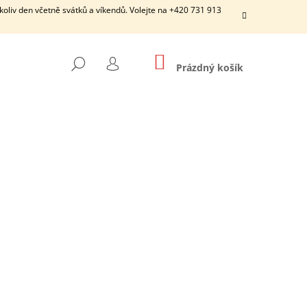
ýkoliv den včetně svátků a víkendů. Volejte na +420 731 913
NÁKUPNÍ
HLEDAT
KOŠÍK
Prázdný košík
PŘIHLÁŠENÍ