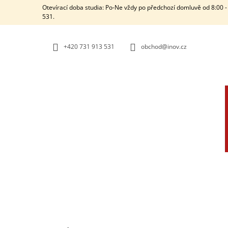
K
Přejít
Otevírací doba studia: Po-Ne vždy po předchozí domluvě od 8:00 - 
na
O
531.
ZPĚT
ZPĚT
obsah
DO
DO
Š
OBCHODU
OBCHODU
Í
+420 731 913 531
obchod@inov.cz
K