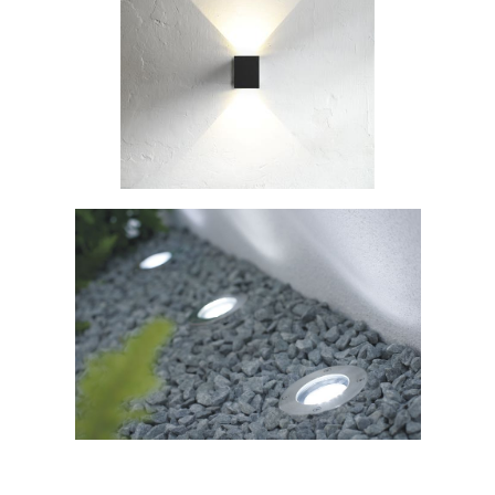
J
E
M
E