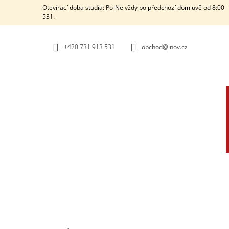
K
Přejít
Otevírací doba studia: Po-Ne vždy po předchozí domluvě od 8:00 - 
na
O
531.
ZPĚT
ZPĚT
obsah
DO
DO
Š
OBCHODU
OBCHODU
Í
+420 731 913 531
obchod@inov.cz
K