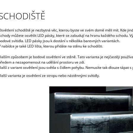
SCHODIŠTĚ
Osvětlení schodiště je nezbytná věc, kterou byste ve svém domě měli mít. Kde jind
Schody můžete osvětlit LED pásky, které se zabudují na hranu každého schodu. Vý
bodové svítidla. LED pásky jsou k dostání v několika barevných variantách.
V nabídce je také LED lišta, kterou přidáte na stěnu ke schodišti.
Dalším způsobem je bodové osvětlení ve stěně. Tato varianta je nejčastěji používa
předem a nezapomenout na udělání prostoru ve zdi.
Další z variant osvětlení jsou světla s čidlem pohybu. Nemusíte tak dlouze tápat
Další varianta je osvětlení ze stropu nebo nástěnnými svítidly.