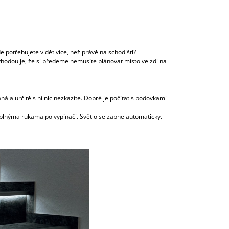
e potřebujete vidět více, než právě na schodišti?
hodou je, že si předeme nemusíte plánovat místo ve zdi na
ná a určitě s ní nic nezkazíte. Dobré je počítat s bodovkami
 s plnýma rukama po vypínači. Světlo se zapne automaticky.