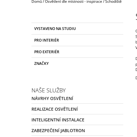
Domů
/
Osvětlení dle místnosti - inspirace
/
Schodiště
P
O
S
K
Přeskočit
VYSTAVENO NA STUDIU
T
A
kategorie
T
R
PRO INTERIÉR
E
A
G
PRO EXTERIÉR
N
O
R
N
ZNAČKY
I
Í
E
P
A
NAŠE SLUŽBY
N
NÁVRHY OSVĚTLENÍ
E
L
REALIZACE OSVĚTLENÍ
INTELIGENTNÍ INSTALACE
ZABEZPEČENÍ JABLOTRON