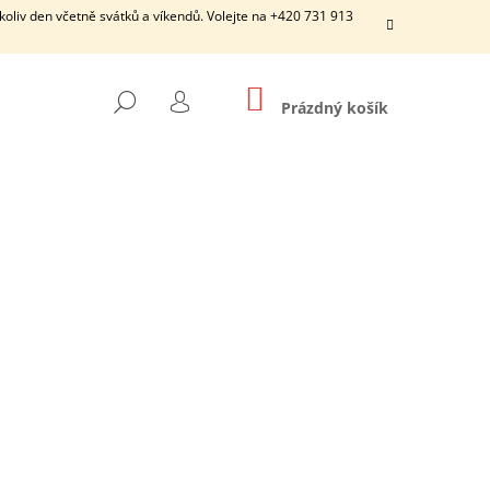
ýkoliv den včetně svátků a víkendů. Volejte na +420 731 913
NÁKUPNÍ
HLEDAT
KOŠÍK
Prázdný košík
PŘIHLÁŠENÍ