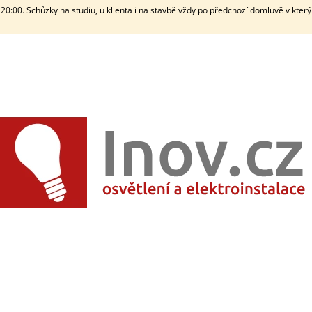
20:00. Schůzky na studiu, u klienta i na stavbě vždy po předchozí domluvě v kter
CO POTŘEBUJETE NAJÍT?
HLEDAT
DOPORUČUJEME