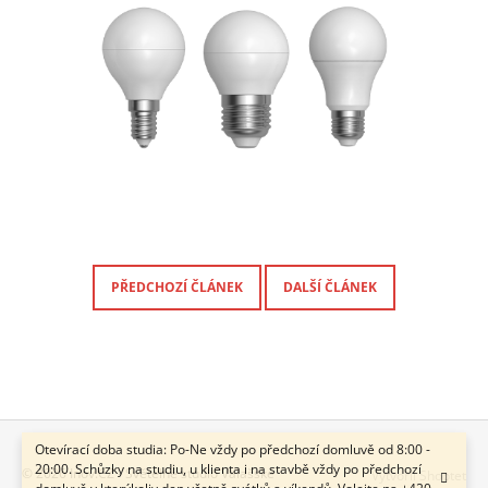
PŘEDCHOZÍ ČLÁNEK
DALŠÍ ČLÁNEK
Otevírací doba studia: Po-Ne vždy po předchozí domluvě od 8:00 -
Z
20:00. Schůzky na studiu, u klienta i na stavbě vždy po předchozí
© 2026 Inov.CZ - Světelné studio Valašské
Vytvořil Shoptet