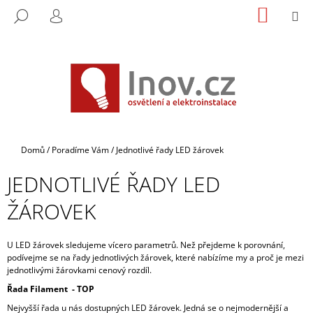
K
Přejít
NÁKUP
M
HLEDAT
na
KOŠÍK
O
PŘIHLÁŠENÍ
ZPĚT
ZPĚT
obsah
Š
Í
C
K
O
P
O
T
Domů
/
Poradíme Vám
/
Jednotlivé řady LED žárovek
Ř
JEDNOTLIVÉ ŘADY LED
E
B
ŽÁROVEK
U
J
U LED žárovek sledujeme vícero parametrů. Než přejdeme k porovnání,
E
podívejme se na řady jednotlivých žárovek, které nabízíme my a proč je mezi
jednotlivými žárovkami cenový rozdíl.
T
E
Řada Filament - TOP
N
Nejvyšší řada u nás dostupných LED žárovek. Jedná se o nejmodernější a