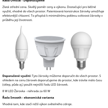
Řada Official - Doporučujeme
J
Zlatá střední cena. Skvělý poměr ceny a výkonu. Dostačující pro běžné
E
využití, vhodné do všech prostor. Patentovaná konstrukce žárovky umožňuje
M
efektivnější chlazení. To přispívá k minimálnímu poklesu svítivosti žárovky v
E
průběhu její životnosti.
Doporučené využití:
Tyto žárovky můžeme doporučit do všech prostor. S
ohledem na cenu žárovek doporučujeme do prostor, kde trávíte málo času
(sklep, půda aj.) použít nejnižší řadu LED žárovek.
8 W LED Žárovka - náhrada za 60 W
Řada Smooth - ekonomická varianta
Vhodná tam, kde stačí nižší výkon světelného zdroje.