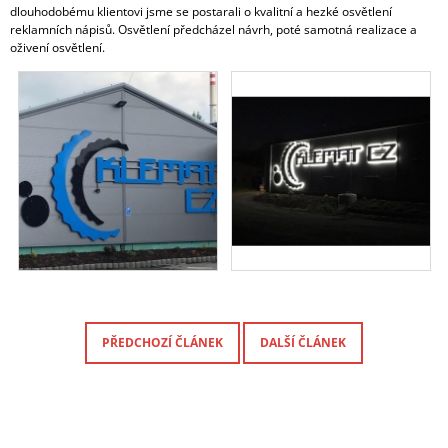
dlouhodobému klientovi jsme se postarali o kvalitní a hezké osvětlení
A
reklamních nápisů. Osvětlení předcházel návrh, poté samotná realizace a
J
oživení osvětlení.
Í
T
?
HLEDAT
D
O
PŘEDCHOZÍ ČLÁNEK
DALŠÍ ČLÁNEK
P
O
R
U
Č
U