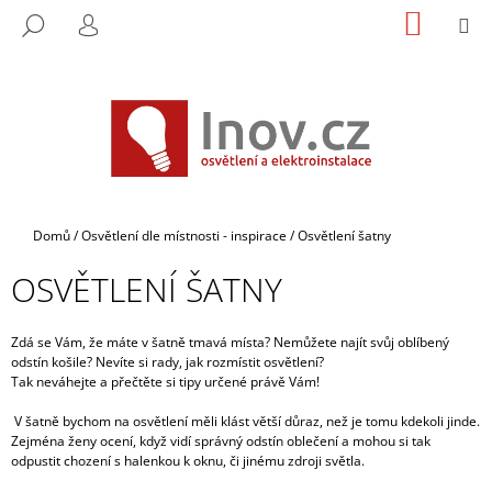
K
Přejít
NÁKUP
M
HLEDAT
na
KOŠÍK
O
PŘIHLÁŠENÍ
ZPĚT
ZPĚT
obsah
Š
Í
C
K
O
P
O
T
Domů
/
Osvětlení dle místnosti - inspirace
/
Osvětlení šatny
Ř
OSVĚTLENÍ ŠATNY
E
B
U
Zdá se Vám, že máte v šatně tmavá místa? Nemůžete najít svůj oblíbený
odstín košile? Nevíte si rady, jak rozmístit osvětlení?
J
Tak neváhejte a přečtěte si tipy určené právě Vám!
E
V šatně bychom na osvětlení měli klást větší důraz, než je tomu kdekoli jinde.
T
Zejména ženy ocení, když vidí správný odstín oblečení a mohou si tak
E
odpustit chození s halenkou k oknu, či jinému zdroji světla.
N