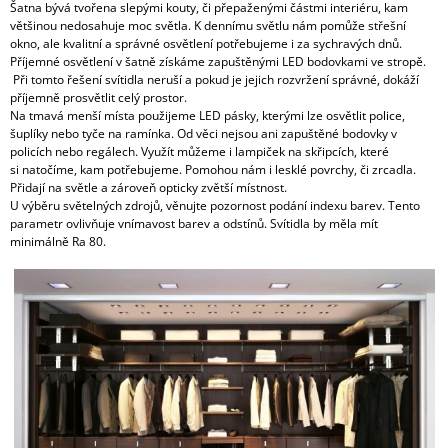
Šatna bývá tvořena slepými kouty, či přepaženými částmi interiéru, kam
A
většinou nedosahuje moc světla. K dennímu světlu nám pomůže střešní
J
okno, ale kvalitní a správné osvětlení potřebujeme i za sychravých dnů.
Příjemné osvětlení v šatně získáme zapuštěnými LED bodovkami ve stropě.
Í
Při tomto řešení svítidla neruší a pokud je jejich rozvržení správné, dokáží
T
příjemně prosvětlit celý prostor.
Na tmavá menší místa použijeme LED pásky, kterými lze osvětlit police,
?
šuplíky nebo tyče na ramínka. Od věci nejsou ani zapuštěné bodovky v
policích nebo regálech. Využít můžeme i lampiček na skřipcích, které
si natočíme, kam potřebujeme. Pomohou nám i lesklé povrchy, či zrcadla.
Přidají na světle a zároveň opticky zvětší místnost.
U výběru světelných zdrojů, věnujte pozornost podání indexu barev. Tento
parametr ovlivňuje vnímavost barev a odstínů. Svítidla by měla mít
HLEDAT
minimálně Ra 80.
D
O
P
O
R
U
Č
U