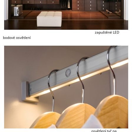
J
E
M
E
zapuštěné LED
bodové osvětlení
osvětlení tyč na