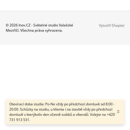
A
J
Í
Z
© 2026 Inov.CZ - Světelné studio Valašské
Vytvořil Shoptet
T
Meziříčí. Všechna práva vyhrazena.
Á
?
P
A
T
Í
HLEDAT
D
O
P
Otevírací doba studia: Po-Ne vždy po předchozí domluvě od 8:00 -
O
20:00. Schůzky na studiu, u klienta i na stavbě vždy po předchozí
R
domluvě v kterýkoliv den včetně svátků a víkendů. Volejte na +420
U
731 913 531.
Č
U