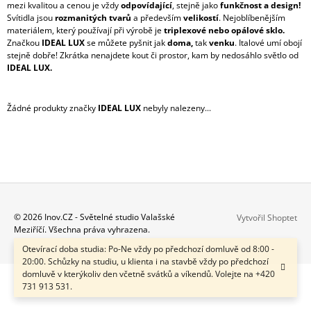
mezi kvalitou a cenou je vždy
odpovídající
, stejně jako
funkčnost a design!
A
Svítidla jsou
rozmanitých tvarů
a především
velikostí
. Nejoblíbenějším
J
materiálem, který používají při výrobě je
triplexové nebo opálové sklo.
Značkou
IDEAL LUX
se můžete pyšnit jak
doma,
tak
venku
. Italové umí obojí
Í
stejně dobře! Zkrátka nenajdete kout či prostor, kam by nedosáhlo světlo od
T
IDEAL LUX.
?
Žádné produkty značky
IDEAL LUX
nebyly nalezeny...
HLEDAT
Z
D
© 2026 Inov.CZ - Světelné studio Valašské
Vytvořil Shoptet
O
Meziříčí. Všechna práva vyhrazena.
Á
P
Otevírací doba studia: Po-Ne vždy po předchozí domluvě od 8:00 -
P
O
20:00. Schůzky na studiu, u klienta i na stavbě vždy po předchozí
A
R
domluvě v kterýkoliv den včetně svátků a víkendů. Volejte na +420
U
T
731 913 531.
Č
Í
U