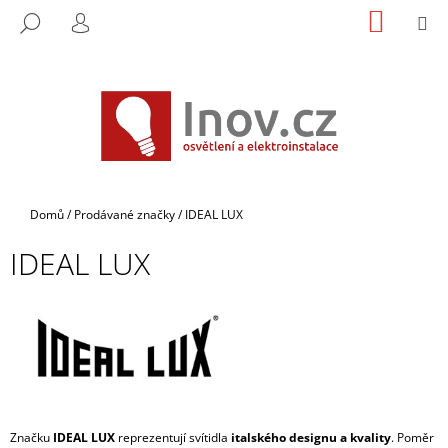
K
Přejít
NÁKUP
M
HLEDAT
na
KOŠÍK
O
PŘIHLÁŠENÍ
ZPĚT
ZPĚT
obsah
Š
Í
C
K
O
P
O
T
Domů
/
Prodávané značky
/
IDEAL LUX
Ř
IDEAL LUX
E
B
U
J
E
T
E
Značku
IDEAL LUX
reprezentují svítidla
italského designu a kvality
. Poměr
N