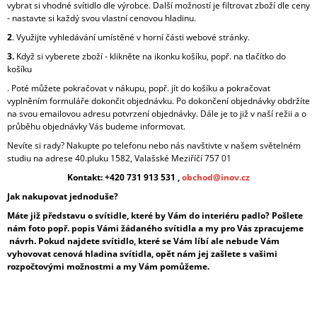
vybrat si vhodné svítidlo dle výrobce. Další možností je filtrovat zboží dle ceny
A
- nastavte si každý svou vlastní cenovou hladinu.
J
2
. Využijte vyhledávání umístěné v horní části webové stránky.
Í
3.
Když si vyberete zboží - klikněte na ikonku košíku, popř. na tlačítko do
T
košíku
?
. Poté můžete pokračovat v nákupu, popř. jít do košíku a pokračovat
vyplněním formuláře dokončit objednávku. Po dokončení objednávky obdržíte
na svou emailovou adresu potvrzení objednávky. Dále je to již v naší režii a o
průběhu objednávky Vás budeme informovat.
Nevíte si rady? Nakupte po telefonu nebo nás navštivte v našem světelném
studiu na adrese 40.pluku 1582, Valašské Meziříčí 757 01
HLEDAT
Kontakt: +420 731 913 531 ,
obchod@inov.cz
Jak nakupovat jednoduše?
Máte již představu o svítidle, které by Vám do interiéru padlo? Pošlete
D
nám foto popř. popis Vámi žádaného svítidla a my pro Vás zpracujeme
O
návrh. Pokud najdete svítidlo, které se Vám líbí ale nebude Vám
P
vyhovovat cenová hladina svítidla, opět nám jej zašlete s vašimi
O
rozpočtovými možnostmi a my Vám pomůžeme.
R
U
Č
U