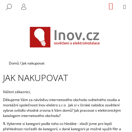
K
Přejít
NÁKUP
M
HLEDAT
na
KOŠÍK
O
PŘIHLÁŠENÍ
ZPĚT
ZPĚT
obsah
Š
Í
C
K
O
P
O
T
Domů
/
Jak nakupovat
Ř
JAK NAKUPOVAT
E
B
U
Vážení zákaznici,
J
Děkujeme Vám za návštěvu internetového obchodu světelného studia a
montážní společnosti Inov elektro s.r.o . Jak si v široké nabídce osvětlení
E
vybrat svítidlo vhodné zrovna k Vám domů? Jak pracovat s elektronickým
T
katalogem internetového obchodu?
E
1.
Vyberete si kategorii podle toho co hledáte - zboží jsme pro lepší
přehlednost rozřadili do kategorií, v dané kategorii je možné využít filtr a
N