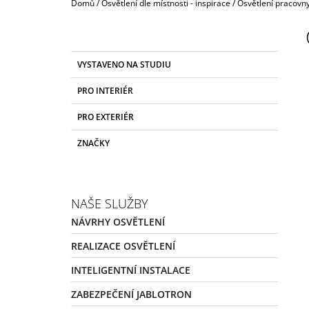
Domů
/
Osvětlení dle místnosti - inspirace
/
Osvětlení pracovn
P
O
S
K
Přeskočit
VYSTAVENO NA STUDIU
T
A
kategorie
T
R
PRO INTERIÉR
E
A
G
PRO EXTERIÉR
N
O
R
N
ZNAČKY
I
Í
E
P
A
NAŠE SLUŽBY
N
NÁVRHY OSVĚTLENÍ
E
L
REALIZACE OSVĚTLENÍ
INTELIGENTNÍ INSTALACE
ZABEZPEČENÍ JABLOTRON