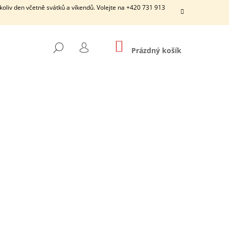
ýkoliv den včetně svátků a víkendů. Volejte na +420 731 913
NÁKUPNÍ
HLEDAT
KOŠÍK
Prázdný košík
PŘIHLÁŠENÍ