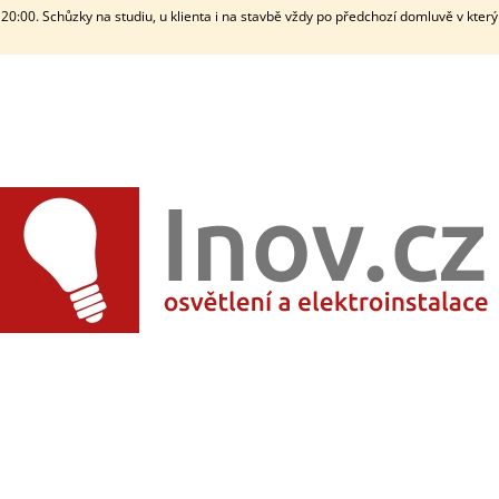
20:00. Schůzky na studiu, u klienta i na stavbě vždy po předchozí domluvě v kter
CO POTŘEBUJETE NAJÍT?
HLEDAT
DOPORUČUJEME