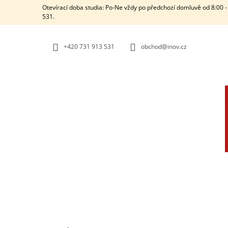
K
Přejít
Otevírací doba studia: Po-Ne vždy po předchozí domluvě od 8:00 - 
na
O
531.
ZPĚT
ZPĚT
obsah
DO
DO
Š
OBCHODU
OBCHODU
Í
+420 731 913 531
obchod@inov.cz
K